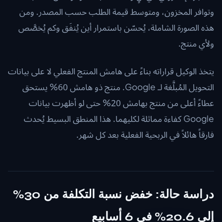
وتوافر المخزون، ومتوسط قيمة الطلب حسب المصدر. ومن
هذه الصورة الشاملة، يُحسّن باستمرار أين يُنفَق وكم يُخصَّص
ولأي منتج.
يتخذ الوكيل قراراته بناءً على هامش المنتج الفعلي لا على بيانات
التحويل المُبلَّغة لـ Google. منتج ذو هامش 60% يستحق
عطاءً أعلى من منتج بهامش 20% حتى لو أظهرت بيانات
Google كفاءة مماثلة لكليهما. هذا المنطق البسيط يُحدث
فارقاً هائلاً في الربحية الفعلية بعد كل شهر.
دراسة حالة: خفض نسبة التكلفة من 30%
إلى 20.6% في 6 أسابيع