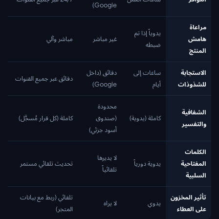
Google)
مراعاة
يدوياً إذا تم
هامش
غير مباشر
مباشر وآلي
ضبطه
المنتج
الاستجابة
ساعات إلى
دقائق (داخل
دقائق عبر جميع القنوات
للشذوذات
أيام
Google)
محدودة
الشفافية
كاملة (يدوية)
(صندوق
كاملة (كل قرار مُسجَّل)
والتفسير
أسود جزئي)
الكلمات
لا يديرها
المفتاحية
يدوية دورياً
تحديث تلقائي مستمر
تلقائياً
السلبية
تأثير المخزون
تلقائي (ربط مع بيانات
يدوي
لا يراه
على العطاء
المتجر)