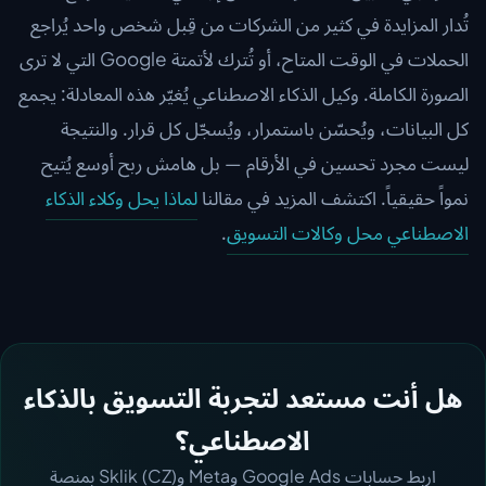
تُدار المزايدة في كثير من الشركات من قِبل شخص واحد يُراجع
الحملات في الوقت المتاح، أو تُترك لأتمتة Google التي لا ترى
الصورة الكاملة. وكيل الذكاء الاصطناعي يُغيّر هذه المعادلة: يجمع
كل البيانات، ويُحسّن باستمرار، ويُسجّل كل قرار. والنتيجة
ليست مجرد تحسين في الأرقام — بل هامش ربح أوسع يُتيح
نمواً حقيقياً. اكتشف المزيد في مقالنا
لماذا يحل وكلاء الذكاء
الاصطناعي محل وكالات التسويق
.
هل أنت مستعد لتجربة التسويق بالذكاء
الاصطناعي؟
اربط حسابات Google Ads وMeta وSklik (CZ) بمنصة