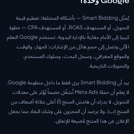
Google وحده؟
يُمثّل Smart Bidding — بأشكاله المختلفة: تعظيم قيمة
التحويل، أو المستهدف ROAS، أو المستهدف CPA — خطوة
كبيرة إلى الأمام مقارنةً بالإدارة اليدوية. تستخدم Google التعلم
الآلي وتصل إلى حجم هائل من الإشارات: الجهاز، والوقت،
والموقع الجغرافي، وسجل البحث، وسلوك المستخدم،
والتحويلات التاريخية.
بيد أن Smart Bidding يرى فقط ما داخل منظومة Google.
لا يعلم أن حملة Meta Ads تُشغّل خصماً يُؤثر على معدلات
التحويل. لا يدرك أن هامش المنتج (أ) أعلى بثلاثة أضعاف من
المنتج (ب). ولا يرصد أن المخزون على وشك النفاد مما يجعل
الإعلان عن هذا المنتج مُضيعة للإنفاق.