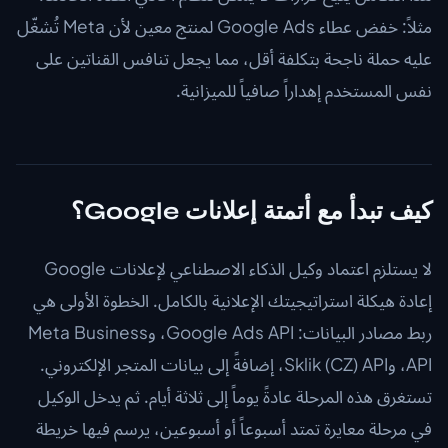
مثلاً: خفض عطاء Google Ads لمنتج معين لأن Meta تُشغّل
عليه حملة ناجحة بتكلفة أقل، مما يجعل تنافس القناتين على
نفس المستخدم إهداراً صافياً للميزانية.
كيف تبدأ مع أتمتة إعلانات Google؟
لا يستلزم اعتماد وكيل الذكاء الاصطناعي لإعلانات Google
إعادة هيكلة استراتيجيتك الإعلانية بالكامل. الخطوة الأولى هي
ربط مصادر البيانات: Google Ads API، وMeta Business
API، وSklik (CZ) API، إضافةً إلى بيانات المتجر الإلكتروني.
تستغرق هذه المرحلة عادةً يوماً إلى ثلاثة أيام. ثم يدخل الوكيل
في مرحلة معايرة تمتد أسبوعاً أو أسبوعين، يرسم فيها خريطة