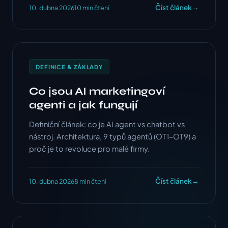
Číst článek
→
10. dubna 2026
10 min čtení
DEFINICE & ZÁKLADY
Co jsou AI marketingoví
agenti a jak fungují
Definiční článek: co je AI agent vs chatbot vs
nástroj. Architektura, 9 typů agentů (OT1–OT9) a
proč je to revoluce pro malé firmy.
Číst článek
→
10. dubna 2026
8 min čtení