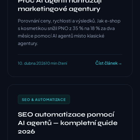
Proč AI agenti nahrazují
marketingové agentury
Porovnání ceny, rychlosti a výsledků. Jak e-shop
s kosmetikou snížil PNO z 35 % na 18 % za dva
měsíce pomocí AI agentů místo klasické
agentury.
Číst článek
→
10. dubna 2026
10 min čtení
SEO & AUTOMATIZACE
SEO automatizace pomocí
AI agentů — kompletní guide
2026